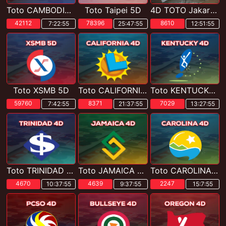
Toto CAMBODIA 5D
Toto Taipei 5D
4D TOTO Jakarta POOLS
42112
78396
8610
7:22:54
25:47:54
12:51:54
Toto XSMB 5D
Toto CALIFORNIA 4D
Toto KENTUCKY 4D
59760
8371
7029
7:42:54
21:37:54
13:27:54
Toto TRINIDAD & TOBAGO 4D
Toto JAMAICA 4D
Toto CAROLINA 4D
4670
4639
2247
10:37:54
9:37:54
15:7:54