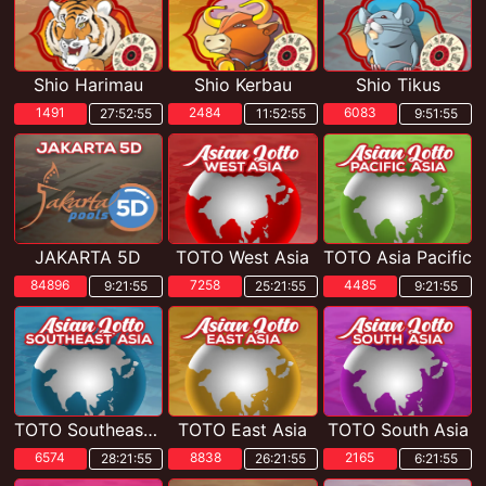
Shio Harimau
Shio Kerbau
Shio Tikus
1491
2484
6083
27:52:54
11:52:54
9:51:54
JAKARTA 5D
TOTO West Asia
TOTO Asia Pacific
84896
7258
4485
9:21:54
25:21:54
9:21:54
TOTO Southeast Asia
TOTO East Asia
TOTO South Asia
6574
8838
2165
28:21:54
26:21:54
6:21:54