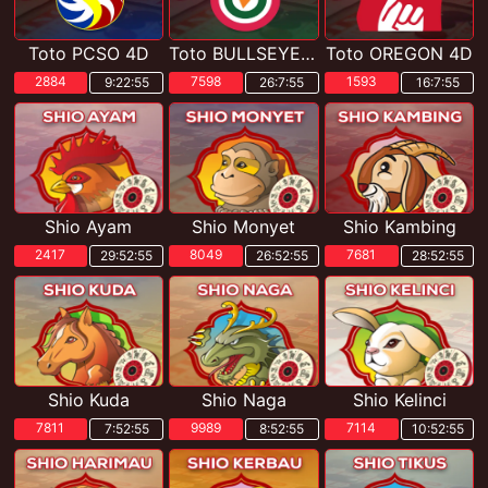
Toto PCSO 4D
Toto BULLSEYE 4D
Toto OREGON 4D
2884
7598
1593
9:22:54
26:7:54
16:7:54
Shio Ayam
Shio Monyet
Shio Kambing
2417
8049
7681
29:52:54
26:52:54
28:52:54
Shio Kuda
Shio Naga
Shio Kelinci
7811
9989
7114
7:52:54
8:52:54
10:52:54