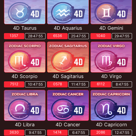
4D Taurus
4D Aquarius
4D Gemini
1357
6536
1040
28:47:54
25:47:54
29:47:54
4D Scorpio
4D Sagitarius
4D Virgo
7512
0578
6112
10:47:54
11:47:54
8:47:54
4D Libra
4D Cancer
4D Capricorn
3630
1474
2086
9:47:54
6:47:54
12:47:54