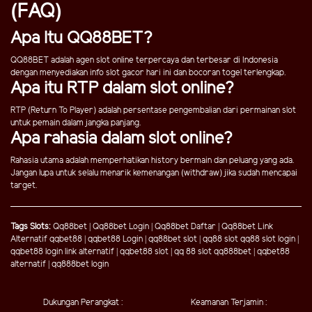
(FAQ)
Apa Itu QQ88BET?
QQ88BET adalah agen slot online terpercaya dan terbesar di Indonesia
dengan menyediakan info slot gacor hari ini dan bocoran togel terlengkap.
Apa itu RTP dalam slot online?
RTP (Return To Player) adalah persentase pengembalian dari permainan slot
untuk pemain dalam jangka panjang.
Apa rahasia dalam slot online?
Rahasia utama adalah memperhatikan history bermain dan peluang yang ada.
Jangan lupa untuk selalu menarik kemenangan (withdraw) jika sudah mencapai
target.
Tags Slots:
Qq88bet
|
Qq88bet Login
|
Qq88bet Daftar
|
Qq88bet Link
Alternatif
qqbet88
|
qqbet88 Login
|
qq88bet slot
|
qq88 slot
qq88 slot login
|
qqbet88 login link alternatif
|
qqbet88 slot
|
qq 88 slot
qq888bet
|
qqbet88
alternatif
|
qq888bet login
Dukungan Perangkat :
Keamanan Terjamin :