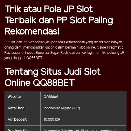
Trik atau Pola JP Slot
Terbaik dan PP Slot Paling
Rekomendasi
JP Slot dan PP Slot adalah jackpot atau kemenangan yang dicari oleh banyak
orang demi mendapatkan gacor dalam bermain slot online. Game Pragmatic
Play seperti Sweet Bonanza, Sugar Rush, dan banyak lagi memiliki peluang JP
yang tinggi di QQ88BET.
Tentang Situs Judi Slot
Online QQ88BET
Website
QQ88bet
Mata Uang
Indonesian Rupiah (IDR)
Min Deposit
10.000 IDR