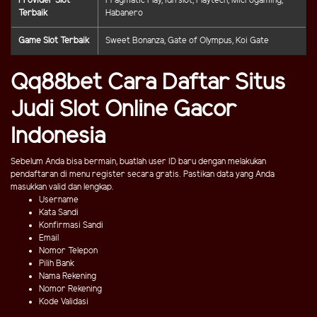
Provider Slot
Pragmatic Play, Idn slot, Playtech, Microgaming,
Terbaik
Habanero
Game Slot Terbaik
Sweet Bonanza, Gate of Olympus, Koi Gate
Qq88bet Cara Daftar Situs
Judi Slot Online Gacor
Indonesia
Sebelum Anda bisa bermain, buatlah user ID baru dengan melakukan
pendaftaran di menu register secara gratis. Pastikan data yang Anda
masukkan valid dan lengkap.
Username
Kata Sandi
Konfirmasi Sandi
Email
Nomor Telepon
Pilih Bank
Nama Rekening
Nomor Rekening
Kode Validasi