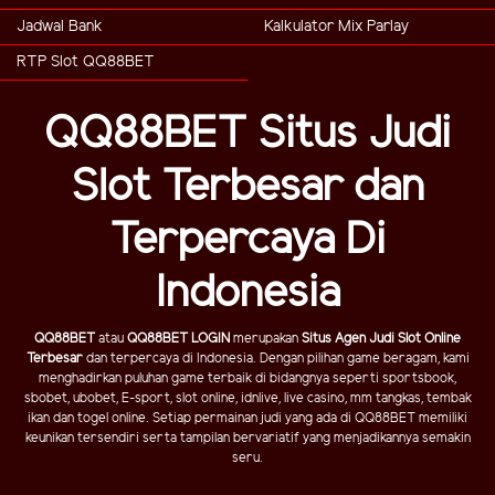
Jadwal Bank
Kalkulator Mix Parlay
RTP Slot QQ88BET
QQ88BET Situs Judi
Slot Terbesar dan
Terpercaya Di
Indonesia
QQ88BET
atau
QQ88BET LOGIN
merupakan
Situs Agen Judi Slot Online
Terbesar
dan terpercaya di Indonesia. Dengan pilihan game beragam, kami
menghadirkan puluhan game terbaik di bidangnya seperti sportsbook,
sbobet, ubobet, E-sport, slot online, idnlive, live casino, mm tangkas, tembak
ikan dan togel online. Setiap permainan judi yang ada di QQ88BET memiliki
keunikan tersendiri serta tampilan bervariatif yang menjadikannya semakin
seru.