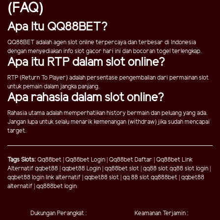
(FAQ)
Apa Itu QQ88BET?
QQ88BET adalah agen slot online terpercaya dan terbesar di Indonesia
dengan menyediakan info slot gacor hari ini dan bocoran togel terlengkap.
Apa itu RTP dalam slot online?
RTP (Return To Player) adalah persentase pengembalian dari permainan slot
untuk pemain dalam jangka panjang.
Apa rahasia dalam slot online?
Rahasia utama adalah memperhatikan history bermain dan peluang yang ada.
Jangan lupa untuk selalu menarik kemenangan (withdraw) jika sudah mencapai
target.
Tags Slots:
Qq88bet
|
Qq88bet Login
|
Qq88bet Daftar
|
Qq88bet Link
Alternatif
qqbet88
|
qqbet88 Login
|
qq88bet slot
|
qq88 slot
qq88 slot login
|
qqbet88 login link alternatif
|
qqbet88 slot
|
qq 88 slot
qq888bet
|
qqbet88
alternatif
|
qq888bet login
Dukungan Perangkat :
Keamanan Terjamin :