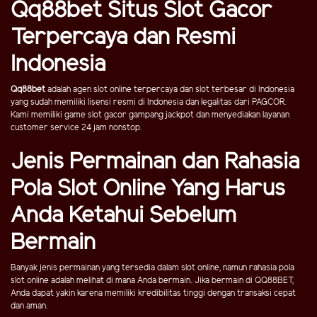
Qq88bet Situs Slot Gacor
Terpercaya dan Resmi
Indonesia
Qq88bet
adalah agen slot online terpercaya dan slot terbesar di Indonesia
yang sudah memiliki lisensi resmi di Indonesia dan legalitas dari PAGCOR.
Kami memiliki game slot gacor gampang jackpot dan menyediakan layanan
customer service 24 jam nonstop.
Jenis Permainan dan Rahasia
Pola Slot Online Yang Harus
Anda Ketahui Sebelum
Bermain
Banyak jenis permainan yang tersedia dalam slot online, namun rahasia pola
slot online adalah melihat di mana Anda bermain. Jika bermain di QQ88BET,
Anda dapat yakin karena memiliki kredibilitas tinggi dengan transaksi cepat
dan aman.