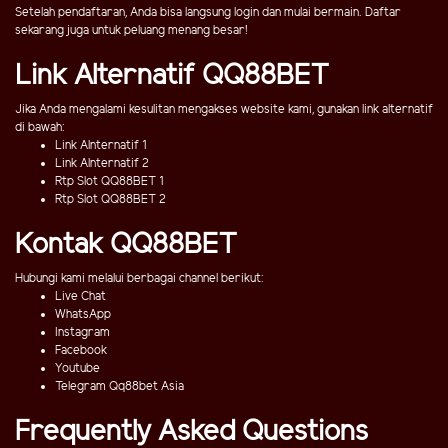
Setelah pendaftaran, Anda bisa langsung login dan mulai bermain. Daftar
sekarang juga untuk peluang menang besar!
Link Alternatif QQ88BET
Jika Anda mengalami kesulitan mengakses website kami, gunakan link alternatif
di bawah:
Link Alnternatif 1
Link Alnternatif 2
Rtp Slot QQ88BET 1
Rtp Slot QQ88BET 2
Kontak QQ88BET
Hubungi kami melalui berbagai channel berikut:
Live Chat
WhatsApp
Instagram
Facebook
Youtube
Telegram Qq88bet Asia
Frequently Asked Questions