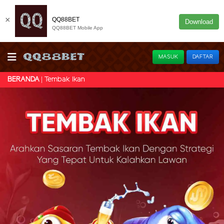
×
QQ88BET
Download
QQ88BET Mobile App
MASUK
DAFTAR
Tembak Ikan
BERANDA